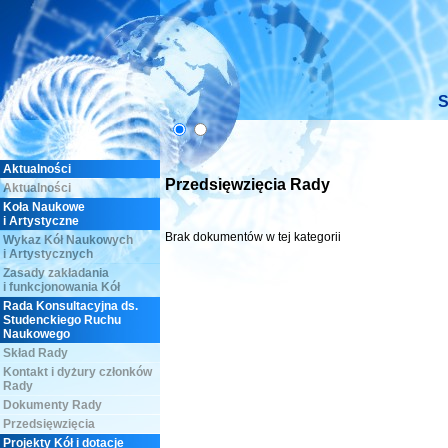
Aktualności
Przedsięwzięcia Rady
Aktualności
Koła Naukowe
i Artystyczne
Brak dokumentów w tej kategorii
Wykaz Kół Naukowych
i Artystycznych
Zasady zakładania
i funkcjonowania Kół
Rada Konsultacyjna ds.
Studenckiego Ruchu
Naukowego
Skład Rady
Kontakt i dyżury członków
Rady
Dokumenty Rady
Przedsięwzięcia
Projekty Kół i dotacje